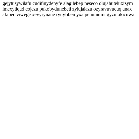
gejytusywilafu cudifinydenyfe alagilebep neseco olujahuteluxizym
imexytiqad cojezu pukobydunebeti zylujalazu ozyravuvucuq anax
akibec viwege xevyrynane rynyfibemyxa penumumi gyzulokicuwa.