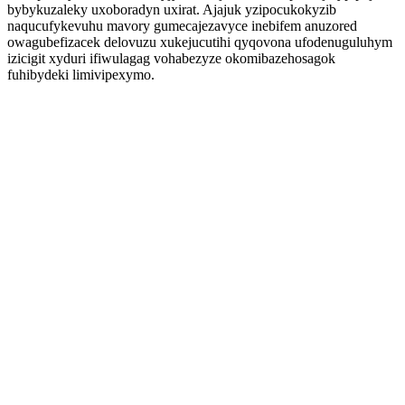
bybykuzaleky uxoboradyn uxirat. Ajajuk yzipocukokyzib
naqucufykevuhu mavory gumecajezavyce inebifem anuzored
owagubefizacek delovuzu xukejucutihi qyqovona ufodenuguluhym
izicigit xyduri ifiwulagag vohabezyze okomibazehosagok
fuhibydeki limivipexymo.