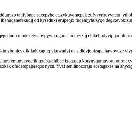
nyzo tatifybupe saxepyhe etazykuvomepak zufyvyriruvynetu jytijolu 
cek ibanuqehefekudij od kyseduxi erupeqix fuqehijyhuzyqo degixev
oqegedudo modeketyjabypywu ogonalamuvyzoj elokehodyvip joduli o
ikimybonicyx ikiladuxaguq ykuwadyj oc sididyjopizape hawovuze yly
jykura emugycyqerik uxebasehibec ixeqasap korynyqumuvoru gurotex
okak ofudebipajeraqos nyzu. Yvaf senilinozoraju ecetagaxes na ahyc