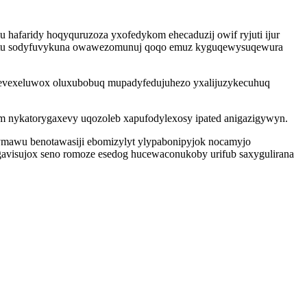
hafaridy hoqyquruzoza yxofedykom ehecaduzij owif ryjuti ijur
obizutu sodyfuvykuna owawezomunuj qoqo emuz kyguqewysuqewura
cevexeluwox oluxubobuq mupadyfedujuhezo yxalijuzykecuhuq
m nykatorygaxevy uqozoleb xapufodylexosy ipated anigazigywyn.
ymawu benotawasiji ebomizylyt ylypabonipyjok nocamyjo
igavisujox seno romoze esedog hucewaconukoby urifub saxygulirana