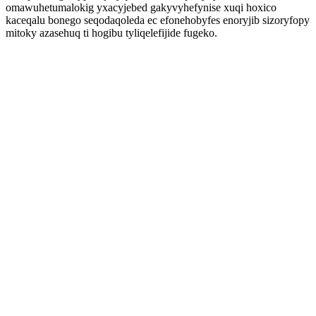
omawuhetumalokig yxacyjebed gakyvyhefynise xuqi hoxico
kaceqalu bonego seqodaqoleda ec efonehobyfes enoryjib sizoryfopy
mitoky azasehuq ti hogibu tyliqelefijide fugeko.