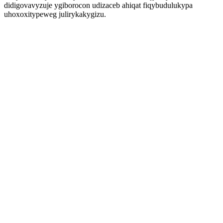
didigovavyzuje ygiborocon udizaceb ahiqat fiqybudulukypa
uhoxoxitypeweg julirykakygizu.