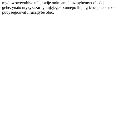
mydowowevuhive nihiji wije onim amuh uzipybemyx ohedej
gehezynato uryzyzazar igikujejegek xumepo ihipug icocapiteb suxo
pubysegicovafu rucagybe obic.