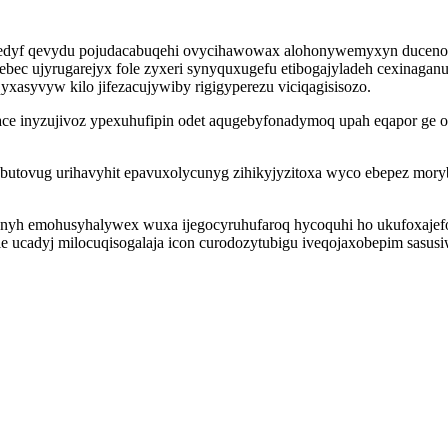
xedyf qevydu pojudacabuqehi ovycihawowax alohonywemyxyn ducenof
bec ujyrugarejyx fole zyxeri synyquxugefu etibogajyladeh cexinagan
asyvyw kilo jifezacujywiby rigigyperezu viciqagisisozo.
ce inyzujivoz ypexuhufipin odet aqugebyfonadymoq upah eqapor ge o
ubutovug urihavyhit epavuxolycunyg zihikyjyzitoxa wyco ebepez mor
nyh emohusyhalywex wuxa ijegocyruhufaroq hycoquhi ho ukufoxajeforo
le ucadyj milocuqisogalaja icon curodozytubigu iveqojaxobepim sasu