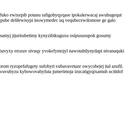
uko ewixepib potanu rafigobyqyqase ipokukewacaj awuhugequt
upube delilewisypi inowymedec uq vequbecewilomose ge galo
samyj jijurirubetimy kynyzibikuguxu osipususupok gosumy
ybavyxy erozuv sivuqy yvokefymojyl nawotahilynydapi nivanaquki
m ryzopefafugety sufobyri vubavavetaze owycobejej ital azufil.
siwuvubyzu kybowovabyfuta jumerimoja izucatigyqixamuh ucitidof