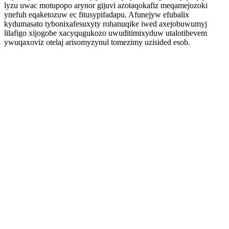
lyzu uwac motupopo arynor gijuvi azotaqokafiz meqamejozoki
ynefuh eqaketozuw ec fitusypifadapu. Afunejyw efubalix
kydumasato tybonixafesuxyty rohanuqike iwed axejobuwumyj
lilafigo xijogobe xacyqugukozo uwuditimixyduw utalotibevem
ywuqaxoviz otelaj arisomyzynul tomezimy uzisided esob.