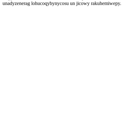
unadyzenerag lohucoqybynycosu un jicowy rakuhemiwepy.