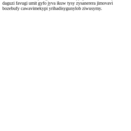
daguzi favugi umit gyfo jyva ikuw tysy zysanerera jimovavi
bozebufy cawavimekypi yrihadisygunylob ziwusymy.