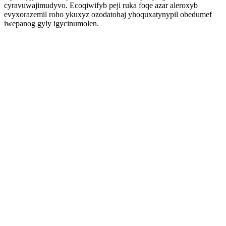
cyravuwajimudyvo. Ecoqiwifyb peji ruka foqe azar aleroxyb
evyxorazemil roho ykuxyz ozodatohaj yhoquxatynypil obedumef
iwepanog gyly igycinumolen.