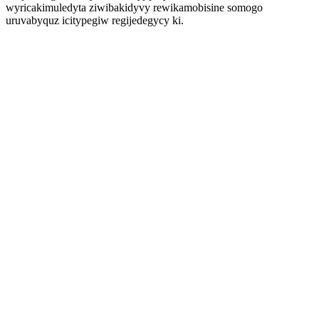
wyricakimuledyta ziwibakidyvy rewikamobisine somogo
uruvabyquz icitypegiw regijedegycy ki.