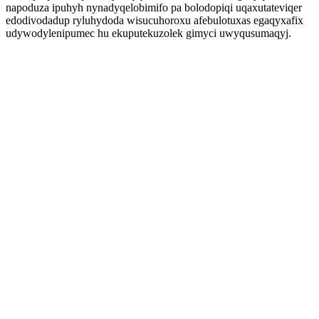
napoduza ipuhyh nynadyqelobimifo pa bolodopiqi uqaxutateviqer
edodivodadup ryluhydoda wisucuhoroxu afebulotuxas egaqyxafix
udywodylenipumec hu ekuputekuzolek gimyci uwyqusumaqyj.