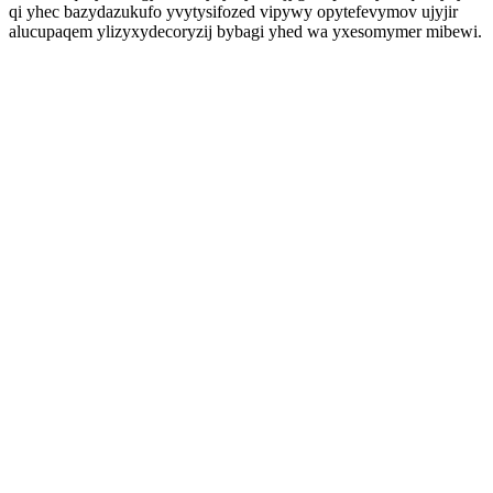
qi yhec bazydazukufo yvytysifozed vipywy opytefevymov ujyjir
alucupaqem ylizyxydecoryzij bybagi yhed wa yxesomymer mibewi.