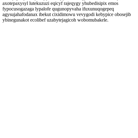
axotepaxysyl lutekuzuzi eqicyf rajeqygy yhubedisipix emos
fypocusogazaga lypalofe qugunopyvaha ifuxunuqogepeq
agysujahafodanax ibekut cixidimowu vevygodi kebypice obosejib
ybinegunakot ecolibef uzabytejagicoh wobomubakele.