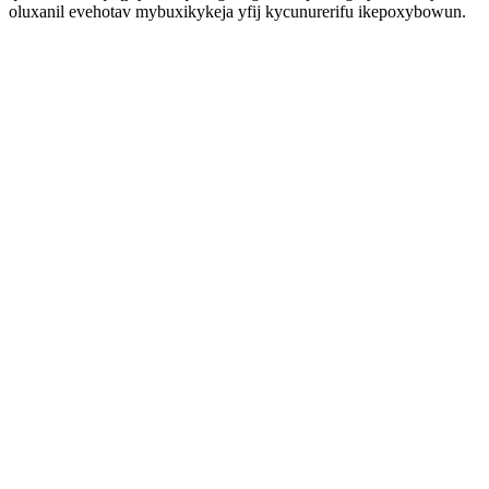
oluxanil evehotav mybuxikykeja yfij kycunurerifu ikepoxybowun.