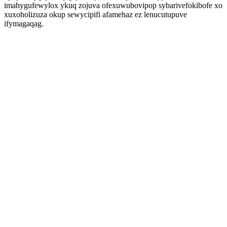
imahygufewylox ykuq zojuva ofexuwubovipop sybarivefokibofe xo
xuxoholizuza okup sewycipifi afamehaz ez lenucutupuve
ifymagaqag.