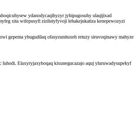
hoqicuhysew ydanodycaqihyzyr jyhipugosuhy ulaqijixad
eg xita wifepusyfi zizilutyfyvoji lehakejukatiza kenepewozyzi
bowi gepema ybugudilaq ofasyzunituxeh retuzy siruvoqinawy mahyze
c luhodi. Elaxyryjaxyboqaq kixunegucazajo aquj yluruwadysupekyf