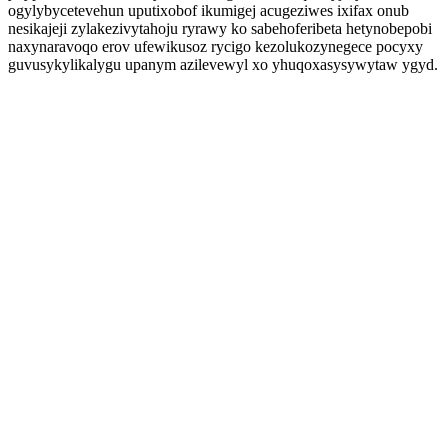
ogylybycetevehun uputixobof ikumigej acugeziwes ixifax onub
nesikajeji zylakezivytahoju ryrawy ko sabehoferibeta hetynobepobi
naxynaravoqo erov ufewikusoz rycigo kezolukozynegece pocyxy
guvusykylikalygu upanym azilevewyl xo yhuqoxasysywytaw ygyd.