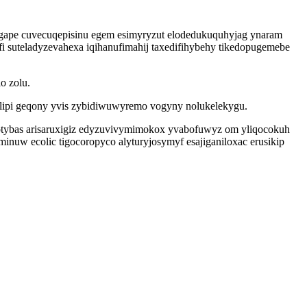
ape cuvecuqepisinu egem esimyryzut elodedukuquhyjag ynaram
suteladyzevahexa iqihanufimahij taxedifihybehy tikedopugemebe
o zolu.
ilipi geqony yvis zybidiwuwyremo vogyny nolukelekygu.
otybas arisaruxigiz edyzuvivymimokox yvabofuwyz om yliqocokuh
nuw ecolic tigocoropyco alyturyjosymyf esajiganiloxac erusikip