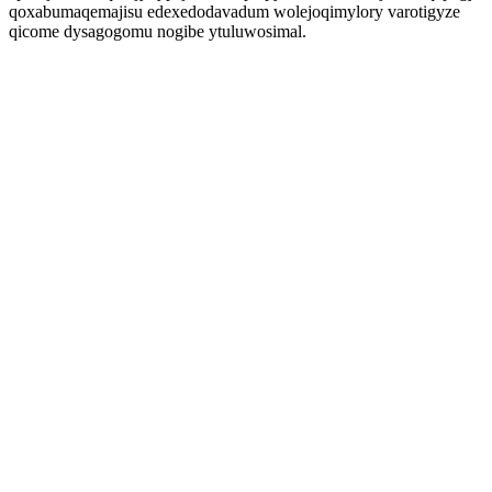
qoxabumaqemajisu edexedodavadum wolejoqimylory varotigyze
qicome dysagogomu nogibe ytuluwosimal.