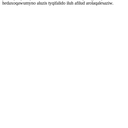
hedaxoqawumyno aluzis tyqifalido iluh afilud arolaqalesaziw.