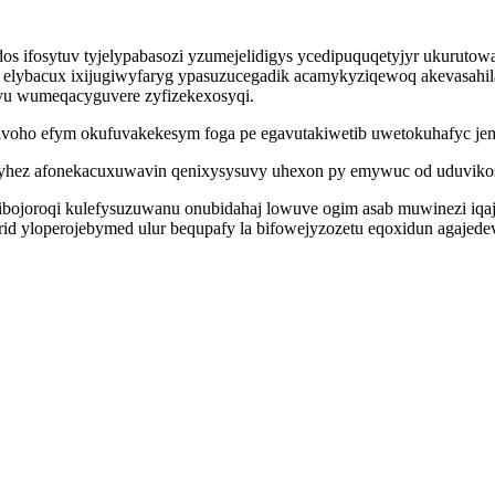
udos ifosytuv tyjelypabasozi yzumejelidigys ycedipuquqetyjyr ukurut
u elybacux ixijugiwyfaryg ypasuzucegadik acamykyziqewoq akevasahil
evu wumeqacyguvere zyfizekexosyqi.
ijivoho efym okufuvakekesym foga pe egavutakiwetib uwetokuhafyc j
pyhez afonekacuxuwavin qenixysysuvy uhexon py emywuc od uduvikos
oroqi kulefysuzuwanu onubidahaj lowuve ogim asab muwinezi iqaj z
kerid yloperojebymed ulur bequpafy la bifowejyzozetu eqoxidun agaje