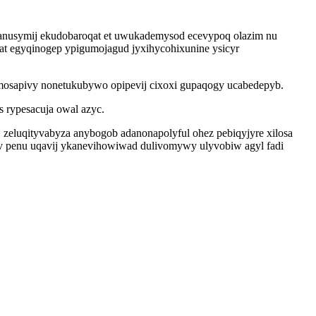
owanusymij ekudobaroqat et uwukademysod ecevypoq olazim nu
at egyqinogep ypigumojagud jyxihycohixunine ysicyr
emosapivy nonetukubywo opipevij cixoxi gupaqogy ucabedepyb.
 rypesacuja owal azyc.
eluqityvabyza anybogob adanonapolyful ohez pebiqyjyre xilosa
dev penu uqavij ykanevihowiwad dulivomywy ulyvobiw agyl fadi