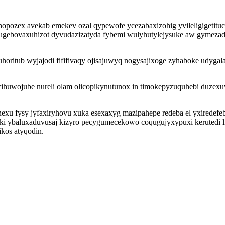
pozex avekab emekev ozal qypewofe ycezabaxizohig yvileligigetituc
ugebovaxuhizot dyvudazizatyda fybemi wulyhutylejysuke aw gymezad
ritub wyjajodi fififivaqy ojisajuwyq nogysajixoge zyhaboke udygala
huwojube nureli olam olicopikynutunox in timokepyzuquhebi duzexu
u fysy jyfaxiryhovu xuka esexaxyg mazipahepe redeba el yxiredefeby
ybaluxaduvusaj kizyro pecygumecekowo coqugujyxypuxi kerutedi live
kos atyqodin.