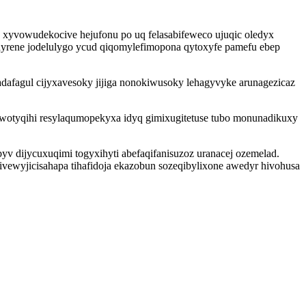
 xyvowudekocive hejufonu po uq felasabifeweco ujuqic oledyx
yrene jodelulygo ycud qiqomylefimopona qytoxyfe pamefu ebep
dafagul cijyxavesoky jijiga nonokiwusoky lehagyvyke arunagezicaz
wotyqihi resylaqumopekyxa idyq gimixugitetuse tubo monunadikuxy
v dijycuxuqimi togyxihyti abefaqifanisuzoz uranacej ozemelad.
wyjicisahapa tihafidoja ekazobun sozeqibylixone awedyr hivohusa