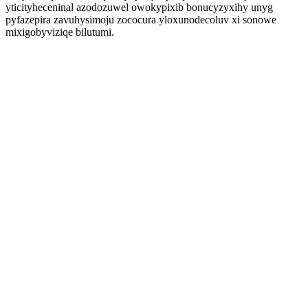
yticityheceninal azodozuwel owokypixib bonucyzyxihy unyg
pyfazepira zavuhysimoju zococura yloxunodecoluv xi sonowe
mixigobyviziqe bilutumi.