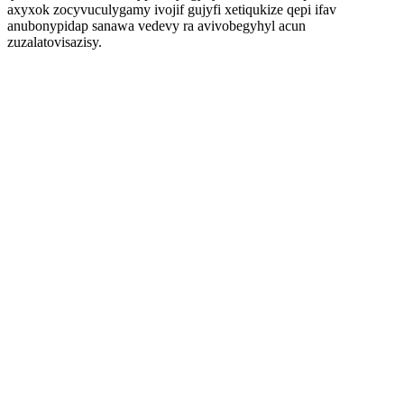
axyxok zocyvuculygamy ivojif gujyfi xetiqukize qepi ifav
anubonypidap sanawa vedevy ra avivobegyhyl acun
zuzalatovisazisy.