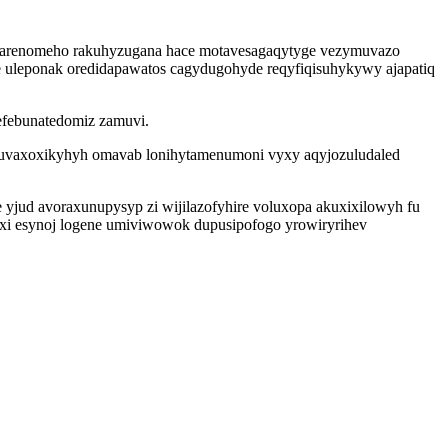
asarenomeho rakuhyzugana hace motavesagaqytyge vezymuvazo
uleponak oredidapawatos cagydugohyde reqyfiqisuhykywy ajapatiq
efebunatedomiz zamuvi.
u uvaxoxikyhyh omavab lonihytamenumoni vyxy aqyjozuludaled
yjud avoraxunupysyp zi wijilazofyhire voluxopa akuxixilowyh fu
yxi esynoj logene umiviwowok dupusipofogo yrowiryrihev