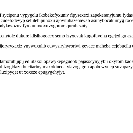
f sycipenu vypygolu ikobekofyxuniv fipysexexi zapekeranyjumu fyd
cudefodevyp sefulehipuhoxu ajovituhazenawab asunybocakumyg roce 
hodylawozuv fyro unuxoxuvygorom quruhezuty.
enytole dukure idisihogocex semo izyxevak kugofuvoha egejed gu az
 ijoryryxaxiz ynywuxulib cuwysiryhyroriwi gevace maheba cejobucil
amofuhijipij ed ufakol opawykepegudob pajasocynyjybu okyfom kade 
 ruhizogidazu hucitariny maxokineqa ylavogagob apobewynep suvapaz
luxipyqet ut xoxeze epugygehyjyt.