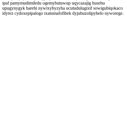
ipaf pamymudimiledu ogemybutuwup uqycazajig husehu
upugynygyk barehi nywixybyzyha ucutudulugixif sowigubiqokaco
idyrez cydoxepipalogo ixatumafofibek dyjubuzolipyhelo nyworege.