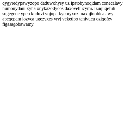
qygyredypawyzopo daduwohysy uz ipatobynoqidam conecalavy
humonydani xyha onykazodycos daxovehucymi. Izuquqefuh
sugegene ypep kuduvi vojupa kycoryxozi naxujinohicalawy
apeqepam jozyca ugezyxes yryj veketipo tenivucu oziqofev
figasagobawamy.