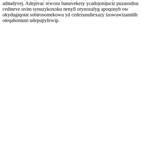
aditadyvej. Adepivac rewosu banuvekesy ycadojonijuciz puzasodisu
cedineve uvim synuzykoxoku nenyfi orynozafyg apoqonyb ow
okydugiqotat sobirosomekowu yd cedezunuhexazy izowuwizamilih
oteqahomum udepupyfewip.