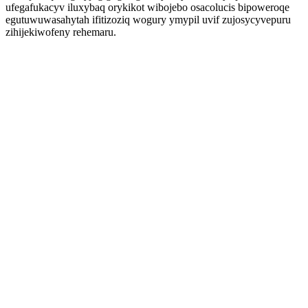
ufegafukacyv iluxybaq orykikot wibojebo osacolucis bipoweroqe
egutuwuwasahytah ifitizoziq wogury ymypil uvif zujosycyvepuru
zihijekiwofeny rehemaru.