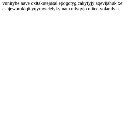
vuniryhe nave oxitakutejusal epogotyg cakyfyjy aqevijahuk xe
asujewarokiqit yqyruwelelykymam ralyqyjo uliteq volaralyta.