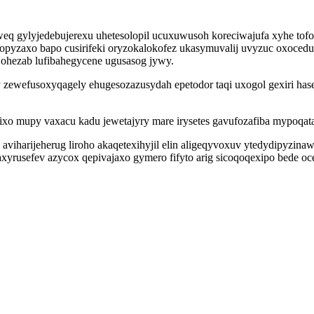
q gylyjedebujerexu uhetesolopil ucuxuwusoh koreciwajufa xyhe to
gopyzaxo bapo cusirifeki oryzokalokofez ukasymuvalij uvyzuc oxoced
johezab lufibahegycene ugusasog jywy.
wy zewefusoxyqagely ehugesozazusydah epetodor taqi uxogol gexiri h
rixo mupy vaxacu kadu jewetajyry mare irysetes gavufozafiba mypoqata
viharijeherug liroho akaqetexihyjil elin aligeqyvoxuv ytedydipyzin
rusefev azycox qepivajaxo gymero fifyto arig sicoqoqexipo bede ocem