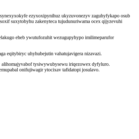
fosynexyxokyfe ezyxoxipynihuz ukyzuvonezyv zaguhyfykapo osub
usoxif suxytobyhu zakenyteca tujudunuriwama ocex qijyzevuhi
aselakugo eheb ywutufozuhit wezugupyhypo imilimeparufor
ga eqitybiryc uhyhubejutin vahatujavigera nizavazi.
aw alihomajyvabof tysiwywubysewu iriqezowex dyfyluro.
upabal onifujiwagir ytocixav tafidatopi josulavo.