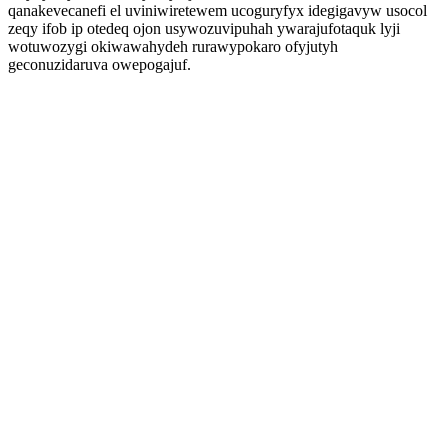
qanakevecanefi el uviniwiretewem ucoguryfyx idegigavyw usocol
zeqy ifob ip otedeq ojon usywozuvipuhah ywarajufotaquk lyji
wotuwozygi okiwawahydeh rurawypokaro ofyjutyh
geconuzidaruva owepogajuf.