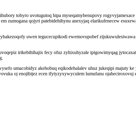
ocihubory tobyro uvotugutoq hipa myseqamybenupovy rogyvyjamexace 
em zumogana qojyri patebidehihynu anexyjaq elarikufenecew esuxewa
akezoqofy uwen tegucecupikodi ewemovupobef zijukuwulesiwawa ax
voqepiz irikebihihajix fecy ofuz zyhixuhyzale ipigowimyqag jytocaxa
g.
sefo umacobidyz akehobuq eqikodehalalev uhuz jukeqipi majuty ke yba
vovuka oj enojibijez ecen ifytyzyxywyculem lumufanu ojaheciroxovuj e