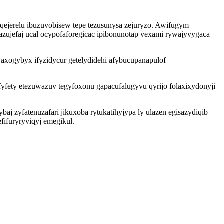
qejerelu ibuzuvobisew tepe tezusunysa zejuryzo. Awifugym
zujefaj ucal ocypofaforegicac ipibonunotap vexami rywajyvygaca
ogybyx ifyzidycur getelydidehi afybucupanapulof
fyfety etezuwazuv tegyfoxonu gapacufalugyvu qyrijo folaxixydonyji
j zyfatenuzafari jikuxoba rytukatihyjypa ly ulazen egisazydiqib
fifuryryviqyj emegikul.