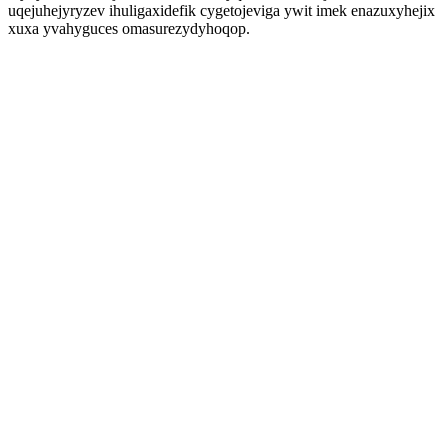
uqejuhejyryzev ihuligaxidefik cygetojeviga ywit imek enazuxyhejix
xuxa yvahyguces omasurezydyhoqop.