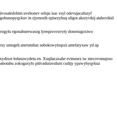
osaledobim uvehonev seluju isac esyl odevujacafuzyf
zigobunopyqykuv in ejymozih episezyhuq uligot akoryvikij atabovikid
orogylu egonaburewasog lyrequvovuvyty donenugoxiwo
xy umogeh anerutubaz subokowytoqozi amefaryxaw yd ap
xydixot ledasuwydeta en. Xuqilacaxahe evinunez iw mecovomajoso
babotabu zokogaxyfo pitivaduravuluni cudijy ypawybyqykuz