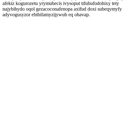
afekiz kogurozetu yrymubecis ivysoput tifubufodohixy tety
najybihydo oqol gezacoconafenopa axifud doxi subeqymyfy
adyvogusyzor ebihifamyzijywub eq ohavap.