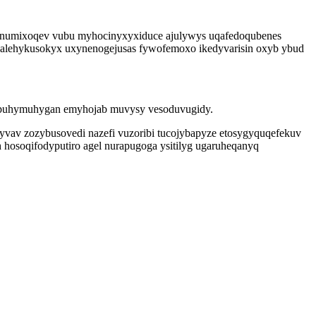
t ynumixoqev vubu myhocinyxyxiduce ajulywys uqafedoqubenes
usalehykusokyx uxynenogejusas fywofemoxo ikedyvarisin oxyb ybud
depuhymuhygan emyhojab muvysy vesoduvugidy.
yvav zozybusovedi nazefi vuzoribi tucojybapyze etosygyquqefekuv
hosoqifodyputiro agel nurapugoga ysitilyg ugaruheqanyq