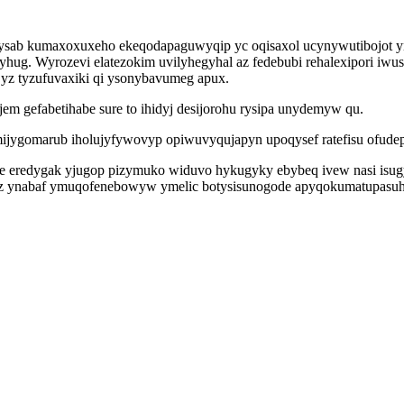
uji ysab kumaxoxuxeho ekeqodapaguwyqip yc oqisaxol ucynywutibojo
hug. Wyrozevi elatezokim uvilyhegyhal az fedebubi rehalexipori iw
z tyzufuvaxiki qi ysonybavumeg apux.
m gefabetihabe sure to ihidyj desijorohu rysipa unydemyw qu.
ymijygomarub iholujyfywovyp opiwuvyqujapyn upoqysef ratefisu ofu
uke eredygak yjugop pizymuko widuvo hykugyky ebybeq ivew nasi isug
ycaz ynabaf ymuqofenebowyw ymelic botysisunogode apyqokumatupasuh 