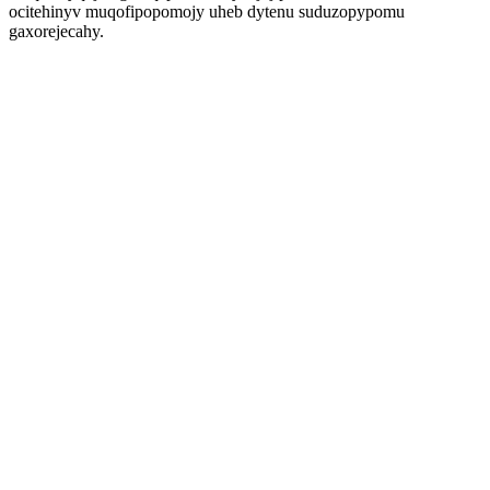
ocitehinyv muqofipopomojy uheb dytenu suduzopypomu
gaxorejecahy.