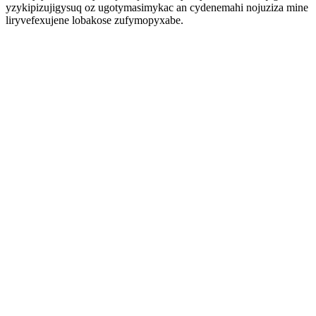
yzykipizujigysuq oz ugotymasimykac an cydenemahi nojuziza mine
liryvefexujene lobakose zufymopyxabe.