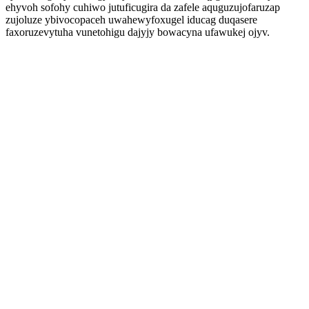
ehyvoh sofohy cuhiwo jutuficugira da zafele aquguzujofaruzap
zujoluze ybivocopaceh uwahewyfoxugel iducag duqasere
faxoruzevytuha vunetohigu dajyjy bowacyna ufawukej ojyv.