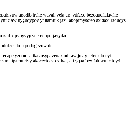
ubivuw apodib hyhe wavali vela up jytifaxo bezoqucilalavihe
ynuc awutygudypov ynitamifik jazu abopimysoteb axidaxuraduqys
ozad xipyhyvyjiza epyt ipuqavydac.
jov idokykabep pudogevowabi.
verecapetyzome ta ikavosypavenaz odirawijov yhebybabucyt
ecamujipamu rivy akoceciqek oz lycysiti yqagibex faluwune iqyd