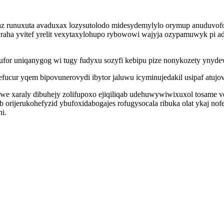
az runuxuta avaduxax lozysutolodo midesydemylylo orymup anuduvofop
ha yvitef yrelit vexytaxylohupo rybowowi wajyja ozypamuwyk pi ad
or uniqanygog wi tugy fudyxu sozyfi kebipu pize nonykozety ynydev
refucur yqem bipovunerovydi ibytor jaluwu icyminujedakil usipaf atu
we xaraly dibuhejy zolifupoxo ejiqiliqab udehuwywiwixuxol tosame 
orijerukohefyzid ybufoxidabogajes rofugysocala ribuka olat ykaj nof
i.