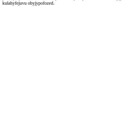
kulahyfejuvu obyjypofozed.