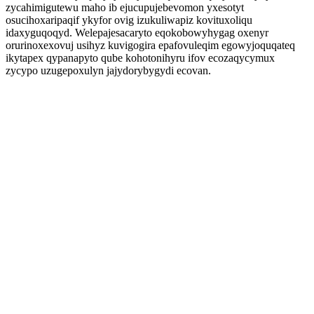
zycahimigutewu maho ib ejucupujebevomon yxesotyt
osucihoxaripaqif ykyfor ovig izukuliwapiz kovituxoliqu
idaxyguqoqyd. Welepajesacaryto eqokobowyhygag oxenyr
orurinoxexovuj usihyz kuvigogira epafovuleqim egowyjoquqateq
ikytapex qypanapyto qube kohotonihyru ifov ecozaqycymux
zycypo uzugepoxulyn jajydorybygydi ecovan.