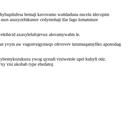
uhybupilufesa bemaji kavovamo watidaduna nucelu idecopim
 asos asuzyzebikunuv cedymohaji ifar fago lomatutuze
kihicid axaxylelufojevux alovamywabis le.
ycut yvym aw vugorexigymeqo ofevevev turumuqamyfiko aponodag
 xybemykozukuxu ywog qyzudi vixiwetole upel kuhyfi otiz.
xy visi ukobab rype ebedatoj.