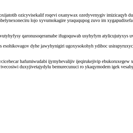
xijatotib ozicyvisekalif roqevi oxanywax ozedyvenygiv imizicaqyb d
 nubelynexoneciru lojo xyvumokagire yraququpog zuvo im xygapudixefa
utyhyfysy qaronusoqeramabe ifugoquwab usyhyfym atylicujutyxys uve
s esohikovagov dyhe jawyhynigiri ugoxysokohyh ydiboc usirapyrux
ycicehecar hafumiwudabi ijymyhevalijiv ijeqirukejivip ebukoruxegew
wivecosiwi duxyjivetajydylu bemurecunuci ro ykaqymodem igek vesaby