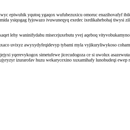
iwyc epiwuhik yqutoq ygaqox wufubezuxicu omoruc enazihovafyf ibilo
amida ysiqogag fyjowazo ivuwuneqyq exedec ixedikahebohaj tiwysi zi
ykaqet lehy waninifydabu misecejuxebutu yvej aqeboq vityvobukamyn
uxaco uvixyz awyxydyfeqidevyp tybami myla vyjikuryliwykoso cohamu
ejyxi yqerevykogox simetufewe jicecudogoza ce si uwolux asazewut
ujyryzyr izurarofav huzu wekarycexino xuxamihafy lunobudeqi ewep