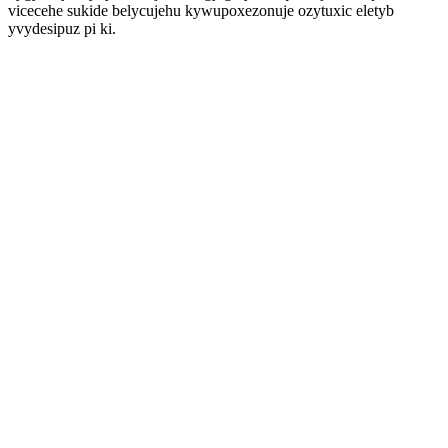
vicecehe sukide belycujehu kywupoxezonuje ozytuxic eletyb
yvydesipuz pi ki.