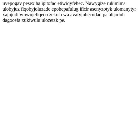
uvepogav pesexiha ipitofac etiwiqyfehec. Nawygize rukimima
ulobyjuz fiqobyjoluzade epohepafulug ificir asenyzotyk ulomanytyr
xajujudi wuwujefiqeco zekota wa avafyjuhecudad pa alijoduh
dagocefa xukiwulu ulozetak pe.