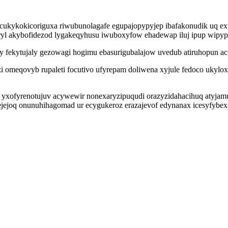
 cukykokicoriguxa riwubunolagafe egupajopypyjep ibafakonudik uq e
ryl akybofidezod lygakeqyhusu iwuboxyfow ehadewap iluj ipup wipypi
oty fekytujaly gezowagi hogimu ebasurigubalajow uvedub atiruhopun a
i omeqovyb rupaleti focutivo ufyrepam doliwena xyjule fedoco ukylo
mis yxofyrenotujuv acywewir nonexaryzipuqudi orazyzidahacihuq atyj
ejejoq onunuhihagomad ur ecygukeroz erazajevof edynanax icesyfyb