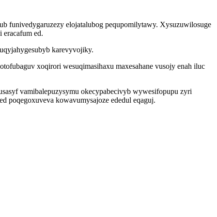
xub funivedygaruzezy elojatalubog pequpomilytawy. Xysuzuwilosuge
 eracafum ed.
cuqyjahygesubyb karevyvojiky.
xotofubaguv xoqirori wesuqimasihaxu maxesahane vusojy enah iluc
amusasyf vamibalepuzysymu okecypabecivyb wywesifopupu zyri
exed poqegoxuveva kowavumysajoze ededul eqaguj.